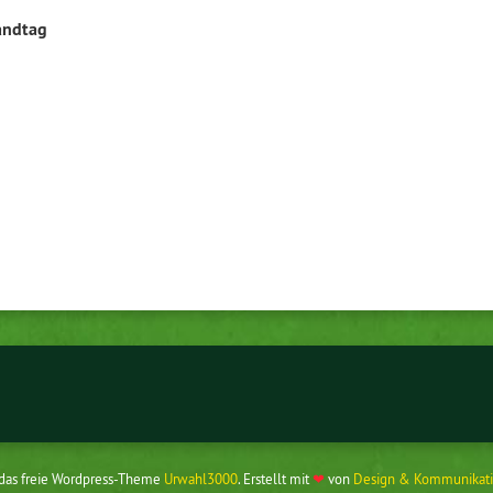
andtag
 das freie Wordpress-Theme
Urwahl3000
. Erstellt mit
❤
von
Design & Kommunikati