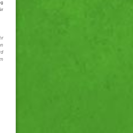
ng
ür
hr
en
rd
em