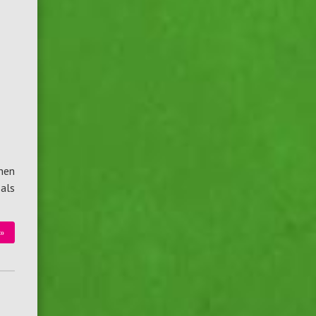
hen
als
»