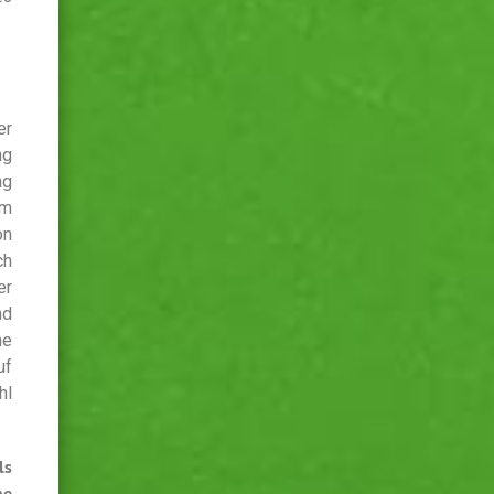
er
ng
ag
em
on
ch
er
nd
ne
uf
hl
ls
ne