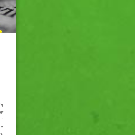
in
er
11
er
ze