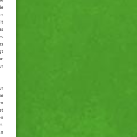
ie
er
it
us
es
es
gt
ne
er
er
ue
en
et
en
t.
an