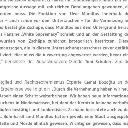
angreiche Aussage mit zahlreichen Detailangaben gewonnen, d
werden muss. Die Funktion von Uwe Mundlos innerhalb d
war – auch schon vor dem Untertauchen – für die Vernetzung m
us bestätigte Zschäpe, dass Mundlos aus dem Untergrund hera
Fanzine „White Supremacy“ schrieb und an der Gestaltung d
wurden von Zschäpe zunächst kategorisch bestritten. Dies
naussagen, die in diesem Untersuchungsausschuss zuvor getäti
iviert. Hier muss die Auswertung abgewartet werden, bevor ei
d,“
Toni Schuberl
berichtete der Ausschussvorsitzende
aus d
Cemal Bozoğlu
tglied und Rechtsextremismus-Experte
an d
„Durch die Vernehmung haben wir ne
Ergebnisse wie folgt ein:
Arbeit einen Schritt weiterbringen. Wir haben neue Information
auchens in Niedersachsen, bei dem das Kerntrio beinahe verhaft
en bestätigt und konkretisiert. Zschäpe berichtete auch zu d
. Böhnhardt und Mundlos hätten jeweils eine Stadt ausgespäh
fälle und Morde ähnlich gewesen. Wichtig sei gewesen, dass m