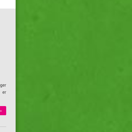
ger
 er
»