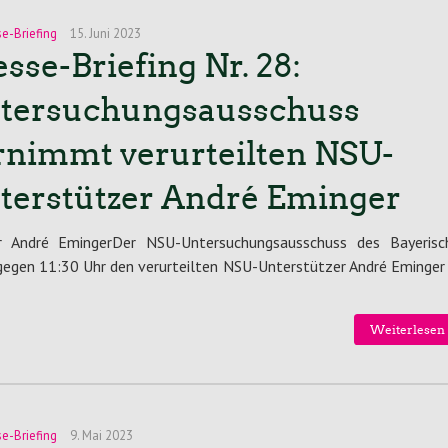
se-Briefing
15. Juni 2023
esse-Briefing Nr. 28:
tersuchungsausschuss
rnimmt verurteilten NSU-
terstützer André Eminger
r André EmingerDer NSU-Untersuchungsausschuss des Bayerisc
gegen 11:30 Uhr den verurteilten NSU-Unterstützer André Eminger 
Weiterlesen 
se-Briefing
9. Mai 2023