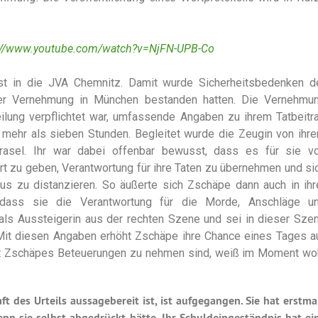
://www.youtube.com/watch?v=NjFN-UPB-Co
st in die JVA Chemnitz. Damit wurde Sicherheitsbedenken d
ner Vernehmung in München bestanden hatten. Die Vernehmu
eilung verpflichtet war, umfassende Angaben zu ihrem Tatbeitr
 mehr als sieben Stunden. Begleitet wurde die Zeugin von ihr
rasel. Ihr war dabei offenbar bewusst, dass es für sie v
rt zu geben, Verantwortung für ihre Taten zu übernehmen und si
s zu distanzieren. So äußerte sich Zschäpe dann auch in ihr
 dass sie die Verantwortung für die Morde, Anschläge u
 als Aussteigerin aus der rechten Szene und sei in dieser Sze
Mit diesen Angaben erhöht Zschäpe ihre Chance eines Tages a
t Zschäpes Beteuerungen zu nehmen sind, weiß im Moment wo
t des Urteils aussagebereit ist, ist aufgegangen. Sie hat erstma
enn sie selbst abgedrückt hätte. Ihr Schuldeingeständnis hat ei